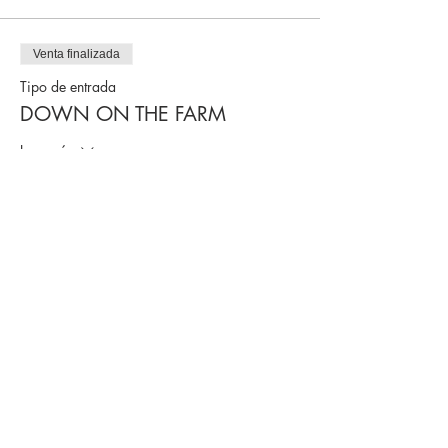
Venta finalizada
Tipo de entrada
DOWN ON THE FARM
Leer más
Precio
250,00 US$
Venta finalizada
Tipo de entrada
ABOARD THE TRAIN
Leer más
Precio